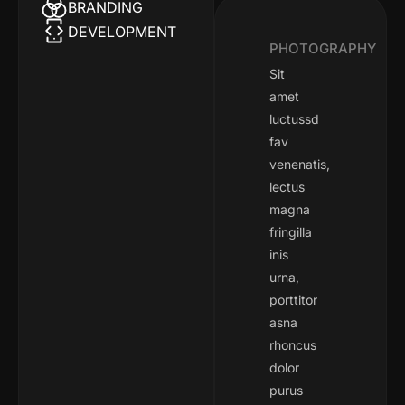
BRANDING
DEVELOPMENT
PHOTOGRAPHY
Sit
amet
luctussd
fav
venenatis,
lectus
magna
fringilla
inis
urna,
porttitor
asna
rhoncus
dolor
purus