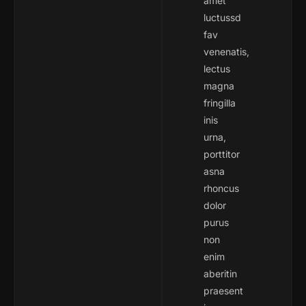
amet
luctussd
fav
venenatis,
lectus
magna
fringilla
inis
urna,
porttitor
asna
rhoncus
dolor
purus
non
enim
aberitin
praesent