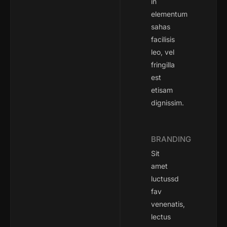
in
elementum
sahas
facilisis
leo, vel
fringilla
est
etisam
dignissim.
BRANDING
Sit
amet
luctussd
fav
venenatis,
lectus